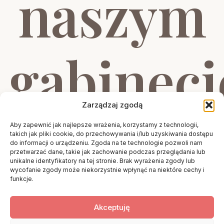
naszym
gabineci
Zarządzaj zgodą
Aby zapewnić jak najlepsze wrażenia, korzystamy z technologii,
takich jak pliki cookie, do przechowywania i/lub uzyskiwania dostępu
do informacji o urządzeniu. Zgoda na te technologie pozwoli nam
Pierwsza wizyta to najważniejszy etap
przetwarzać dane, takie jak zachowanie podczas przeglądania lub
unikalne identyfikatory na tej stronie. Brak wyrażenia zgody lub
leczenia ortodontycznego. Podczas
wycofanie zgody może niekorzystnie wpłynąć na niektóre cechy i
funkcje.
spotkania lekarz dokładnie ocenia stan
zdrowia jamy ustnej, analizuje warunki
Akceptuję
zgryzowe i planuje dalsze postępowanie.