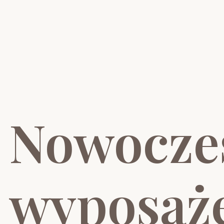
Nowocze
wyposaże